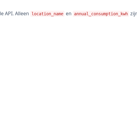
de API. Alleen
en
zij
location_name
annual_consumption_kwh