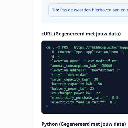
Tip:
Pas de waarden hierboven aan en d
cURL (Gegenereerd met jouw data)
curl -X POST 'https://fbkhhcsplwxkorfhgqw
  -H 'Content-Type: application/json' \

  -d '{

  "location_name": "Test Bedrijf BV",

  "annual_consumption_kwh": 50000,

  "location_address": "Hoofdstraat 1",

  "city": "Amsterdam",

  "solar_capacity_kwp": 30,

  "battery_capacity_kwh": 50,

  "battery_power_kw": 25,

  "ev_charger_power_kw": 22,

  "electricity_purchase_tariff": 0.3,

  "electricity_feed_in_tariff": 0.1

}'
Python (Gegenereerd met jouw data)