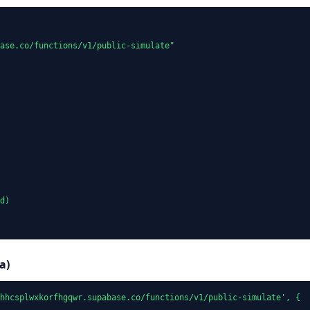
ase.co/functions/v1/public-simulate"

d)

a)
hhcsplwxkorfhgqwr.supabase.co/functions/v1/public-simulate', {
