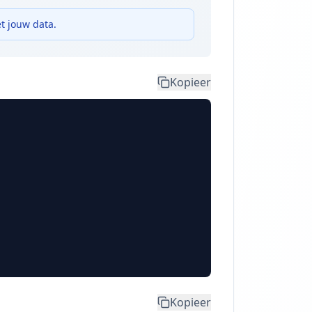
t jouw data.
Kopieer
Kopieer