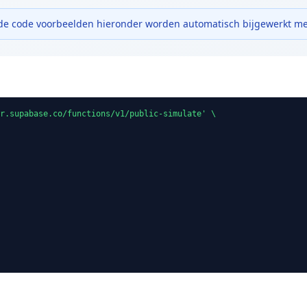
e code voorbeelden hieronder worden automatisch bijgewerkt me
r.supabase.co/functions/v1/public-simulate' \
