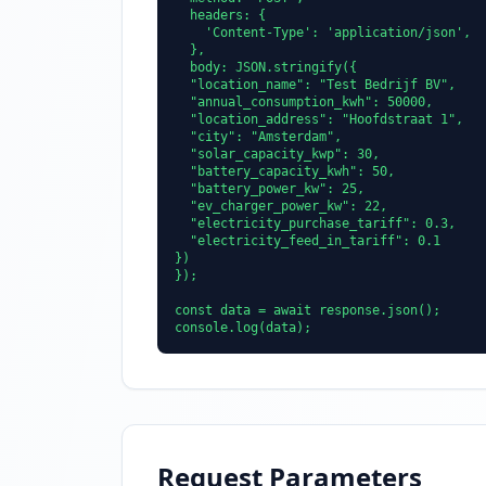
  headers: {

    'Content-Type': 'application/json',

  },

  body: JSON.stringify({

  "location_name": "Test Bedrijf BV",

  "annual_consumption_kwh": 50000,

  "location_address": "Hoofdstraat 1",

  "city": "Amsterdam",

  "solar_capacity_kwp": 30,

  "battery_capacity_kwh": 50,

  "battery_power_kw": 25,

  "ev_charger_power_kw": 22,

  "electricity_purchase_tariff": 0.3,

  "electricity_feed_in_tariff": 0.1

})

});

const data = await response.json();

console.log(data);
Request Parameters