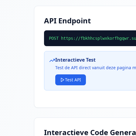
API Endpoint
POST
https://fbkhhcsplwxkorfhgqwr.s
Interactieve Test
Test de API direct vanuit deze pagina 
Test API
Interactieve Code Genera