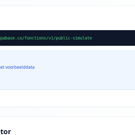
upabase.co/functions/v1/public-simulate
met voorbeelddata
tor