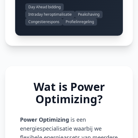
Day Ahead bidding
Intraday heroptimalisatie
Peakshaving
Congestierespons
Profielinregeling
Wat is Power
Optimizing?
Power Optimizing
is een
energiespecialisatie waarbij we
flexibele energieassets van meerdere