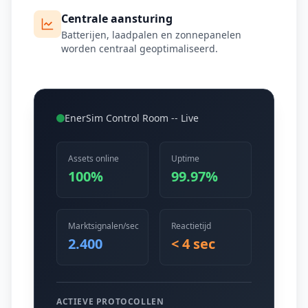
Centrale aansturing
Batterijen, laadpalen en zonnepanelen
worden centraal geoptimaliseerd.
EnerSim Control Room -- Live
Assets online
Uptime
100%
99.97%
Marktsignalen/sec
Reactietijd
2.400
< 4 sec
ACTIEVE PROTOCOLLEN