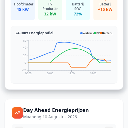
Hoofdmeter
PV
Batterij
Batterij
Productie
SOC
45 kW
+15 kW
32 kW
72%
24-uurs Energieprofiel
Verbruik
PV
Batterij
60
40
20
0
-20
00:00
06:00
12:00
18:00
Day Ahead Energieprijzen
Maandag 10 Augustus 2026