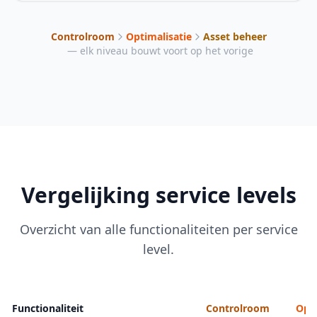
Controlroom
Optimalisatie
Asset beheer
— elk niveau bouwt voort op het vorige
Vergelijking service levels
Overzicht van alle functionaliteiten per service
level.
Functionaliteit
Controlroom
Opti